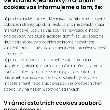
Ve vztahu k jednotlivým druhům
cookies vás informujeme o tom, že:
a) pro technické cookies, které jsou potřebné pro správné
zobrazení stránky apod., tj. neslouží pro jiné zvláštní (např.
marketingové) účely se váš souhlas nevyžaduje, neboť
tyto soubory neslouží k jakékoliv identifikaci uživatele; na
druhé straně pro tyto cookies se kromě nezbytnosti
zajištění souhlasu uživatele vztahují zejména níže uvedené
informace.
b) pro ostatní cookies je nezbytné zajistit souhlas
uživatelem, přičemž v souladu s právními předpisy tento
souhlas může být dán i elektronicky, a to zakliknutím
příslušného políčka v rámci tzv. cookies lišty. Kdykoliv
můžete změnit nebo zrušit svůj souhlas prostřednictvím
cookie lišty na našich webových stránkách.
V rámci ostatních cookies souborů
pracujeme s: