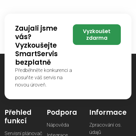
Zaujali jsme
Vyzkoušet
vás?
zdarma
Vyzkoušejte
SmartServis
bezplatně
Předběhněte konkurenci a
posuňte váš servis na
novou úroveň.
Přehled
Podpora
Informace
funkcí
Nápověda
Zpracování os.
údajů
Servisní plánovač
Integrace